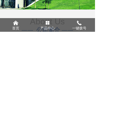
About Us
낀
넒
끅
首页
产品中心
一键拨号
——
公司简介
——
济南澳兴化工有限公司成立于2006年，
是一家集生产、科研、销售于一体的综合性化工
企业。公司经过多年的发展，公司主要产品有表
面活性剂、渗透剂JFC、壬基酚聚氧乙烯醚
4.6.7.8.9.10.15.21.40系列、蓖麻油聚氧乙烯醚
EL-10.EL30.40.90系列、聚乙二醇
400.600.2000.4000.6000醚···
查看更多>>