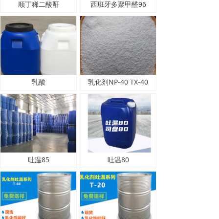
顺丁稀二酸酐
西班牙多聚甲醛96
乳酸
乳化剂NP-40 TX-40
吐温85
吐温80